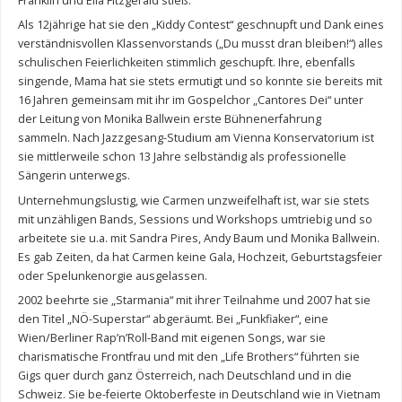
Franklin und Ella Fitzgerald stieß.
Als 12jährige hat sie den „Kiddy Contest“ geschnupft und Dank eines
verständnisvollen Klassenvorstands („Du musst dran bleiben!“) alles
schulischen Feierlichkeiten stimmlich geschupft. Ihre, ebenfalls
singende, Mama hat sie stets ermutigt und so konnte sie bereits mit
16 Jahren gemeinsam mit ihr im Gospelchor „Cantores Dei“ unter
der Leitung von Monika Ballwein erste Bühnenerfahrung
sammeln. Nach Jazzgesang-Studium am Vienna Konservatorium ist
sie mittlerweile schon 13 Jahre selbständig als professionelle
Sängerin unterwegs.
Unternehmungslustig, wie Carmen unzweifelhaft ist, war sie stets
mit unzähligen Bands, Sessions und Workshops umtriebig und so
arbeitete sie u.a. mit Sandra Pires, Andy Baum und Monika Ballwein.
Es gab Zeiten, da hat Carmen keine Gala, Hochzeit, Geburtstagsfeier
oder Spelunkenorgie ausgelassen.
2002 beehrte sie „Starmania“ mit ihrer Teilnahme und 2007 hat sie
den Titel „NÖ-Superstar“ abgeräumt. Bei „Funkfiaker“, eine
Wien/Berliner Rap’n’Roll-Band mit eigenen Songs, war sie
charismatische Frontfrau und mit den „Life Brothers“ führten sie
Gigs quer durch ganz Österreich, nach Deutschland und in die
Schweiz. Sie be-feierte Oktoberfeste in Deutschland wie in Vietnam