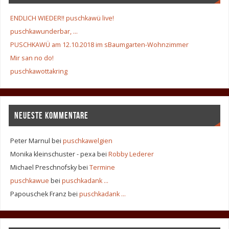
ENDLICH WIEDER!! puschkawü live!
puschkawunderbar, …
PUSCHKAWÜ am 12.10.2018 im sBaumgarten-Wohnzimmer
Mir san no do!
puschkawottakring
NEUESTE KOMMENTARE
Peter Marnul
bei
puschkawelgien
Monika kleinschuster - pexa
bei
Robby Lederer
Michael Preschnofsky
bei
Termine
puschkawue
bei
puschkadank …
Papouschek Franz
bei
puschkadank …