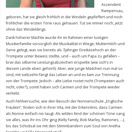
Aszendent
Rampensau,
geboren, hat sie gleich fröhlich in die Windeln gepfeffert und noch
fröhlicher die ersten Töne raus gehauen. Tut sie immer noch, jetzt
ohne das Windeldings.
Dank höherer Mächte wurde ihr im Rahmen einer lustigen
Musikerfamilie vorsorglich die Musikalität in Wiege, Muttermilch und
Gene gelegt, was sie bereits als 7jähriger Dreikäsehoch an der
Trompete unter Beweis stellte, und – auch um Papa zu gefallen –
brav das silberne Leistungsabzeichen erspielte (wie sich’s in
diesem Lande eben gehört!). Aber, wie junge Mädchen nun mal so
sind, mit siebzehn fängt das Leben an und es kam zur Trennung
von der Trompete. Jedoch – alte Liebe rostet nicht (Trompeten auch
nicht, oder?), somit haben sich Carmen und die Trompete wieder
verliebt.
Auch Fehlversuche, wie den Besuch der Nonnenschule „Englische
Fräulein“, finden sich in ihrer Vita, mit der Erkenntnis, dass Carmen
als Nonne einfach nix taugt. Als wildes Kind der schönen Töne sang
sie alles, was ihr ins Ohr ging (Kelly Family, Bob Marley, Ramones, …),
bis das Schicksal sie mit den Stimmbändern zum Soul von Aretha